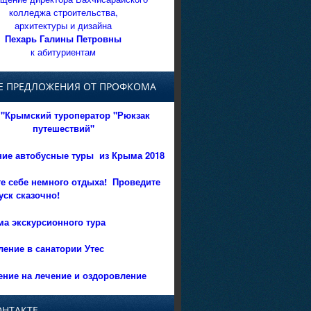
колледжа строительства,
архитектуры и дизайна
Пехарь Галины Петровны
к абитуриентам
Е ПРЕДЛОЖЕНИЯ ОТ ПРОФКОМА
"Крымский туроператор "Рюкзак
путешествий"
ние автобусные туры из Крыма 2018
е себе немного отдыха!
Проведите
уск сказочно!
а экскурсионного тура
ение в санатории Утес
ние на лечение и оздоровление
ОНТАКТЕ