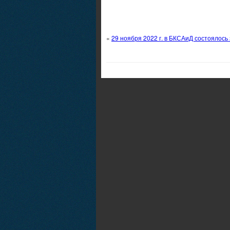
«
29 ноября 2022 г. в БКСАиД состоялось