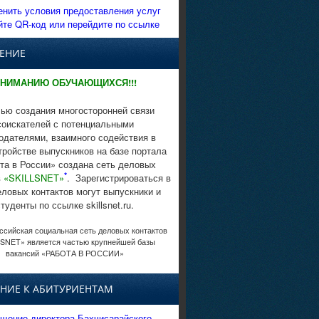
енить условия предоставления услуг
йте QR-код или перейдите по ссылке
ЕНИЕ
НИМАНИЮ ОБУЧАЮЩИХСЯ!!!
ью создания многосторонней связи
соискателей с потенциальными
одателями, взаимного содействия в
тройстве выпускников на базе портала
та в России» создана сеть деловых
*
в
«SKILLSNET»
. Зарегистрироваться в
еловых контактов могут выпускники и
студенты по ссылке skillsnet.ru.
сийская социальная сеть деловых контактов
SNET» является частью крупнейшей базы
вакансий «РАБОТА В РОССИИ»
НИЕ К АБИТУРИЕНТАМ
щение директора Бахчисарайского