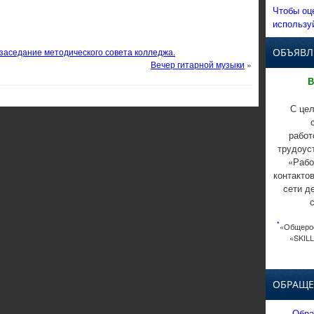
Чтобы оц
использу
 заседание методического совета колледжа.
ОБЪЯВЛ
Вечер гитарной музыки
»
В
С цел
работ
трудоус
«Рабо
контакто
сети д
*
«Общерос
«SKILL
ОБРАЩЕ
Обра