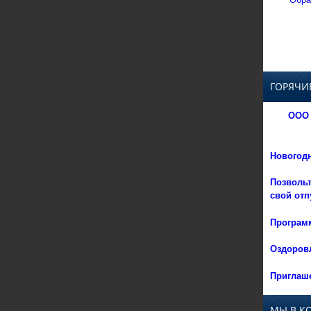
ГОРЯЧИ
ООО 
Новогод
Позвольт
свой отп
Программ
Оздоровл
Приглаше
МЫ В К