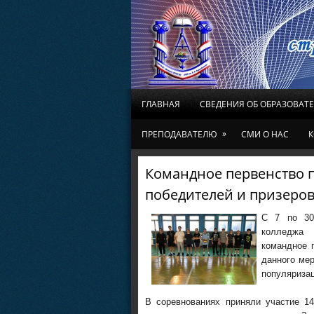
ГЛАВНАЯ
СВЕДЕНИЯ ОБ ОБРАЗОВАТ
»
ПРЕПОДАВАТЕЛЮ
СМИ О НАС
К
Командное первенство 
победителей и призеров
С 7 по 30 
колледжа 
командное 
данного мер
популяриза
В соревнованиях приняли участие 1