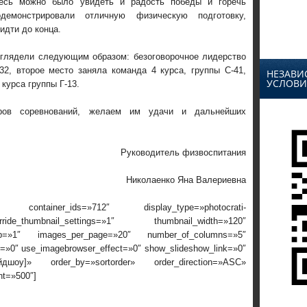
есь можно было увидеть и радость победы и горечь
демонстрировали отличную физическую подготовку,
идти до конца.
ыглядели следующим образом: безоговорочное лидерство
32, второе место заняла команда 4 курса, группы С-41,
НЕЗАВИ
УСЛОВИ
курса группы Г-13.
еров соревнований, желаем им удачи и дальнейших
Руководитель физвоспитания
Николаенко Яна Валериевна
 container_ids=»712″ display_type=»photocrati-
ide_thumbnail_settings=»1″ thumbnail_width=»120″
rop=»1″ images_per_page=»20″ number_of_columns=»5″
ox=»0″ use_imagebrowser_effect=»0″ show_slideshow_link=»0″
айдшоу]» order_by=»sortorder» order_direction=»ASC»
nt=»500″]