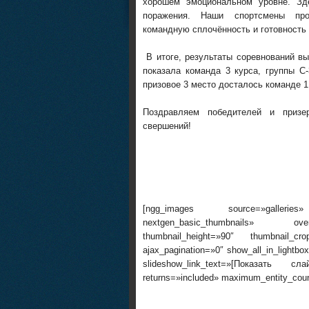
хорошем эмоциональном уровне. Зд
поражения. Наши спортсмены про
командную сплочённость и готовность 
В итоге, результаты соревнований в
показала команда 3 курса, группы С-
призовое 3 место досталось команде 1 
Поздравляем победителей и приз
свершений!
[ngg_images source=»galleries»
nextgen_basic_thumbnails» overr
thumbnail_height=»90″ thumbnail_c
ajax_pagination=»0″ show_all_in_lightb
slideshow_link_text=»[Показать сл
returns=»included» maximum_entity_cou