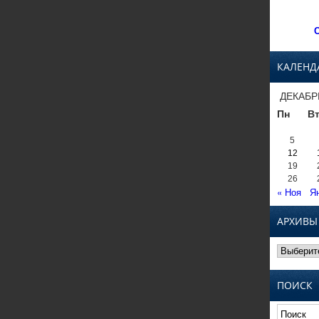
С
КАЛЕНД
ДЕКАБР
Пн
В
5
12
19
26
« Ноя
Я
АРХИВЫ
Архивы
ПОИСК