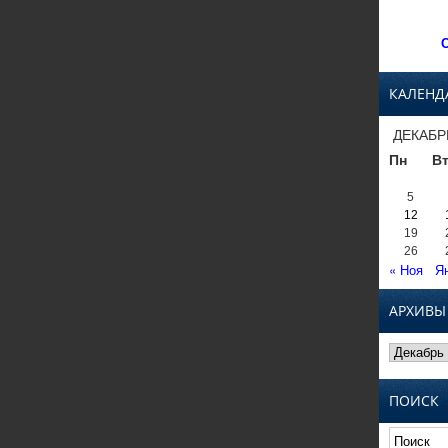
С
КАЛЕНД
ДЕКАБР
Пн
В
5
12
19
26
« Ноя
Я
АРХИВЫ
Архивы
ПОИСК