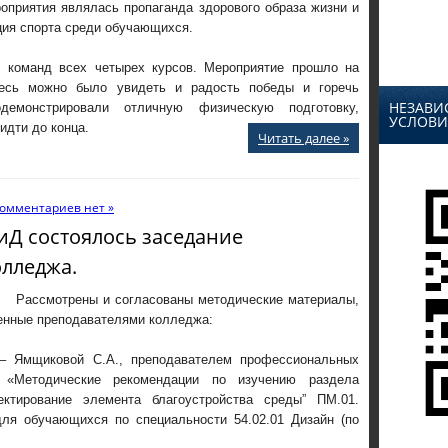
оприятия являлась пропаганда здорового образа жизни и
ция спорта среди обучающихся.
4 команд всех четырех курсов. Мероприятие прошло на
есь можно было увидеть и радость победы и горечь
НЕЗАВИ
демонстрировали отличную физическую подготовку,
УСЛОВИ
идти до конца.
Читать далее »
омментариев нет »
АиД состоялось заседание
олледжа.
ены и согласованы методические материалы,
енные преподавателями колледжа:
вой С.А., преподавателем профессиональных
, «Методические рекомендации по изучению раздела
оектирование элемента благоустройства среды” ПМ.01.
для обучающихся по специальности 54.02.01 Дизайн (по