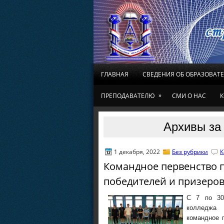
ГЛАВНАЯ
СВЕДЕНИЯ ОБ ОБРАЗОВАТ
»
ПРЕПОДАВАТЕЛЮ
СМИ О НАС
К
Архивы за 
1 декабря, 2022
Без рубрики
К
Командное первенство 
победителей и призеров
С 7 по 30 
колледжа 
командное 