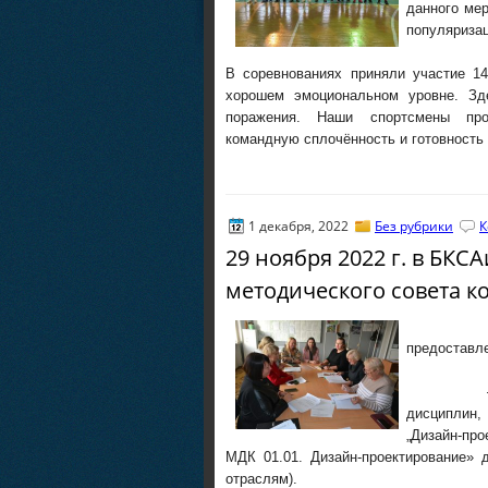
данного мер
популяриза
В соревнованиях приняли участие 1
хорошем эмоциональном уровне. Зд
поражения. Наши спортсмены про
командную сплочённость и готовность 
1 декабря, 2022
Без рубрики
К
29 ноября 2022 г. в БКС
методического совета к
Рассмотр
предоставл
– Ямщико
дисциплин
„Дизайн-пр
МДК 01.01. Дизайн-проектирование» 
отраслям).