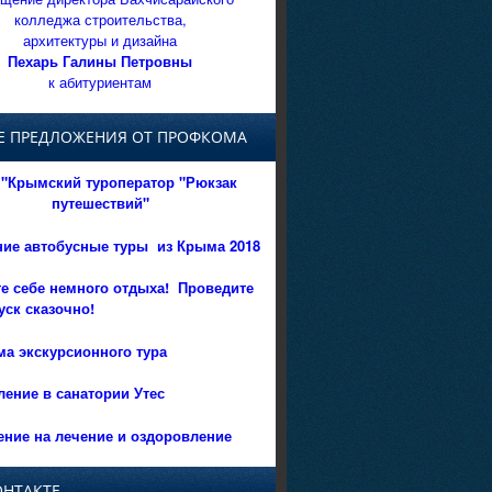
колледжа строительства,
архитектуры и дизайна
Пехарь Галины Петровны
к абитуриентам
Е ПРЕДЛОЖЕНИЯ ОТ ПРОФКОМА
"Крымский туроператор "Рюкзак
путешествий"
ние автобусные туры из Крыма 2018
е себе немного отдыха!
Проведите
уск сказочно!
а экскурсионного тура
ение в санатории Утес
ние на лечение и оздоровление
ОНТАКТЕ