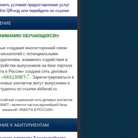
енить условия предоставления услуг
йте QR-код или перейдите по ссылке
ЕНИЕ
НИМАНИЮ ОБУЧАЮЩИХСЯ!!!
ью создания многосторонней связи
соискателей с потенциальными
одателями, взаимного содействия в
тройстве выпускников на базе портала
та в России» создана сеть деловых
*
в
«SKILLSNET»
. Зарегистрироваться в
еловых контактов могут выпускники и
студенты по ссылке skillsnet.ru.
сийская социальная сеть деловых контактов
SNET» является частью крупнейшей базы
вакансий «РАБОТА В РОССИИ»
НИЕ К АБИТУРИЕНТАМ
щение директора Бахчисарайского