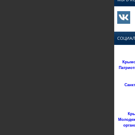
СОЦИАЛ
Крымс
Патриот
Санк
Кры
Молодеж
орган