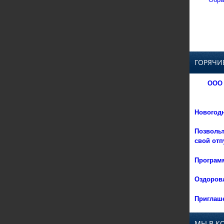
ГОРЯЧИ
ООО 
Новогод
Позвольт
свой отп
Программ
Оздоровл
Приглаше
МЫ В К