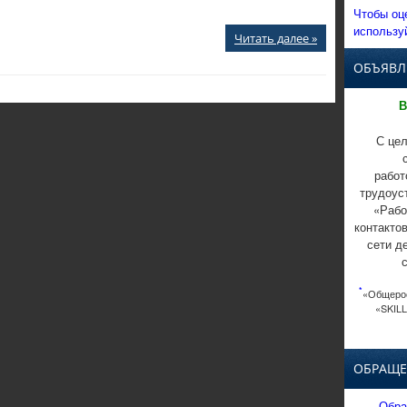
Чтобы оц
использу
Читать далее »
ОБЪЯВЛ
В
С цел
работ
трудоус
«Рабо
контакто
сети д
*
«Общерос
«SKILL
ОБРАЩЕ
Обра