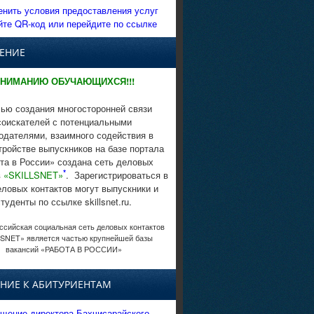
енить условия предоставления услуг
йте QR-код или перейдите по ссылке
ЕНИЕ
НИМАНИЮ ОБУЧАЮЩИХСЯ!!!
ью создания многосторонней связи
соискателей с потенциальными
одателями, взаимного содействия в
тройстве выпускников на базе портала
та в России» создана сеть деловых
*
в
«SKILLSNET»
. Зарегистрироваться в
еловых контактов могут выпускники и
студенты по ссылке skillsnet.ru.
сийская социальная сеть деловых контактов
SNET» является частью крупнейшей базы
вакансий «РАБОТА В РОССИИ»
НИЕ К АБИТУРИЕНТАМ
щение директора Бахчисарайского