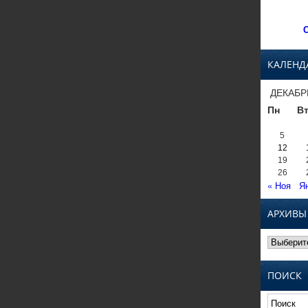
С
КАЛЕНД
ДЕКАБР
Пн
В
5
12
19
26
« Ноя
Я
АРХИВЫ
Архивы
ПОИСК