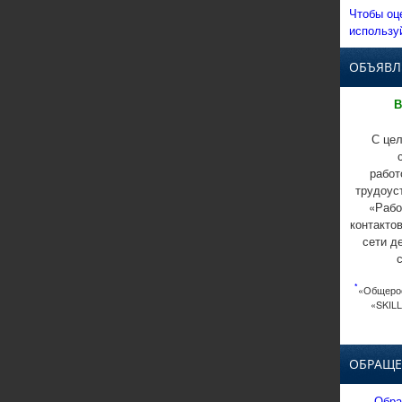
Чтобы оц
использу
ОБЪЯВЛ
В
С цел
работ
трудоус
«Рабо
контакто
сети д
*
«Общерос
«SKILL
ОБРАЩЕ
Обра