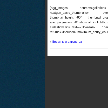
[ngg_images source=»galleries»
nextgen_basic_thumbnails» overr
thumbnail_height=»90″ thumbnail_c
ajax_pagination=»0″ show_all_in_lightb
slideshow_link_text=»[Показать сл
returns=»included» maximum_entity_cou
«
Время для равенства