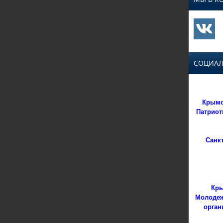
СОЦИАЛ
Крымс
Патриот
Санк
Кры
Молодеж
орган