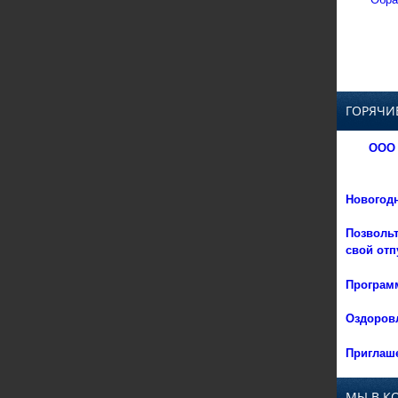
ГОРЯЧИ
ООО 
Новогод
Позвольт
свой отп
Программ
Оздоровл
Приглаше
МЫ В К