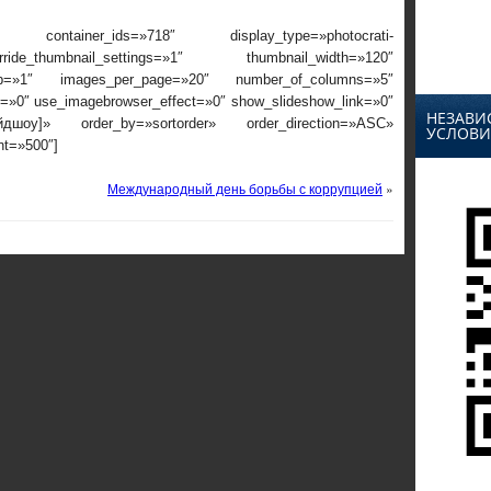
 container_ids=»718″ display_type=»photocrati-
ide_thumbnail_settings=»1″ thumbnail_width=»120″
rop=»1″ images_per_page=»20″ number_of_columns=»5″
ox=»0″ use_imagebrowser_effect=»0″ show_slideshow_link=»0″
НЕЗАВИ
айдшоу]» order_by=»sortorder» order_direction=»ASC»
УСЛОВИ
nt=»500″]
Международный день борьбы с коррупцией
»