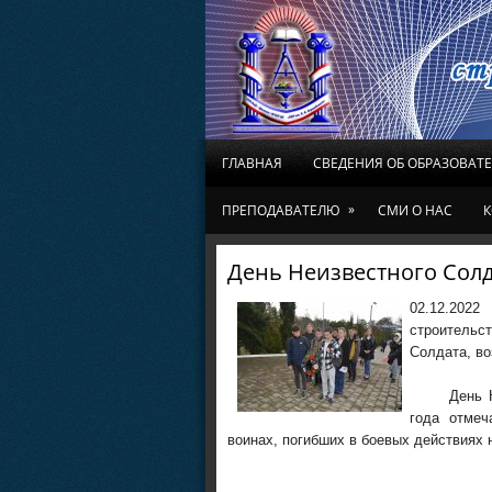
ГЛАВНАЯ
СВЕДЕНИЯ ОБ ОБРАЗОВАТ
»
ПРЕПОДАВАТЕЛЮ
СМИ О НАС
К
День Неизвестного Сол
02.12.20
строительст
Солдата, в
День Неизв
года отмеч
воинах, погибших в боевых действиях 
Отдел по у