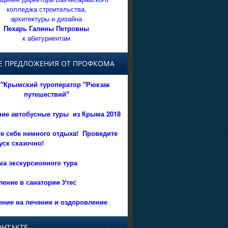
колледжа строительства,
архитектуры и дизайна
Пехарь Галины Петровны
к абитуриентам
Е ПРЕДЛОЖЕНИЯ ОТ ПРОФКОМА
"Крымский туроператор "Рюкзак
путешествий"
ние автобусные туры из Крыма 2018
е себе немного отдыха!
Проведите
уск сказочно!
а экскурсионного тура
ение в санатории Утес
ние на лечение и оздоровление
ОНТАКТЕ