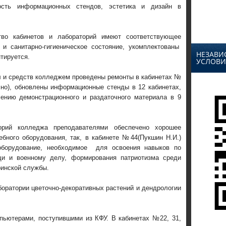
ость информационных стендов, эстетика и дизайн в
тво кабинетов и лабораторий имеют соответствующее
 и санитарно-гигиеническое состояние, укомплектованы
НЕЗАВИ
тируется.
УСЛОВИ
сил и средств колледжем проведены ремонты в кабинетах №
но), обновлены информационные стенды в 12 кабинетах,
ению демонстрационного и раздаточного материала в 9
орий колледжа преподавателями обеспечено хорошее
ебного оборудования, так, в кабинете №44(Пукшин Н.И.)
 оборудование, необходимое для освоения навыков по
щи и военному делу, формирования патриотизма среди
оинской службы.
оратории цветочно-декоративных растений и дендрологии
ьютерами, поступившими из КФУ. В кабинетах №22, 31,