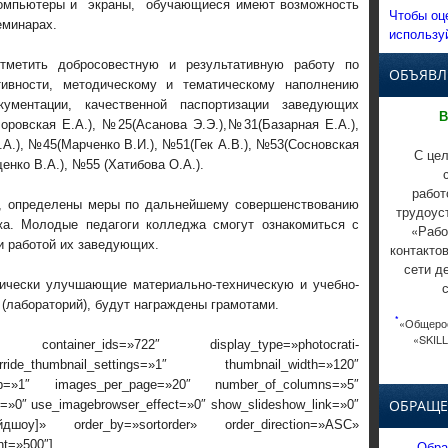
компьютеры и экраны, обучающиеся имеют возможность
Чтобы оц
еминарах.
использу
етить добросовестную и результативную работу по
ОБЪЯВЛ
ивности, методическому и тематическому наполнению
ументации, качественной паспортизации заведующих
В
оровская Е.А.), №25(Асанова Э.Э.),№31(Базарная Е.А.),
А.), №45(Марченко В.И.), №51(Гек А.В.), №53(Сосновская
С цел
енко В.А.), №55 (Хатибова О.А.).
работ
з, определены меры по дальнейшему совершенствованию
трудоус
жа. Молодые педагоги колледжа смогут ознакомиться с
«Рабо
и работой их заведующих.
контакто
сети д
тически улучшающие материально-техническую и учебно-
(лабораторий), будут награждены грамотами.
*
«Общерос
«SKILL
 container_ids=»722″ display_type=»photocrati-
ide_thumbnail_settings=»1″ thumbnail_width=»120″
rop=»1″ images_per_page=»20″ number_of_columns=»5″
ОБРАЩЕ
ox=»0″ use_imagebrowser_effect=»0″ show_slideshow_link=»0″
айдшоу]» order_by=»sortorder» order_direction=»ASC»
Обра
nt=»500″]