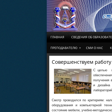
ГЛАВНАЯ
СВЕДЕНИЯ ОБ ОБРАЗОВАТ
»
ПРЕПОДАВАТЕЛЮ
СМИ О НАС
К
Совершенствуем работу
С целью по
обеспечени
получения 
и дизайна
лаборатори
Смотр проводился по критериям: нал
оборудования и компьютерной техник
состояние мебели, учебно-методическо