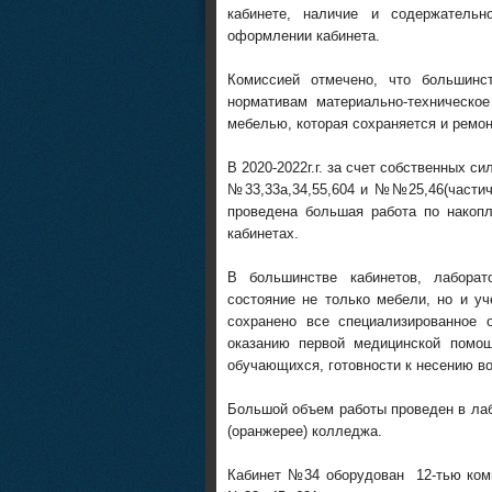
кабинете, наличие и содержательн
оформлении кабинета.
Комиссией отмечено, что большинс
нормативам материально-техническое
мебелью, которая сохраняется и ремон
В 2020-2022г.г. за счет собственных 
№33,33а,34,55,604 и №№25,46(частич
проведена большая работа по накопл
кабинетах.
В большинстве кабинетов, лаборат
состояние не только мебели, но и уч
сохранено все специализированное
оказанию первой медицинской помо
обучающихся, готовности к несению в
Большой объем работы проведен в лаб
(оранжерее) колледжа.
Кабинет №34 оборудован 12-тью комп