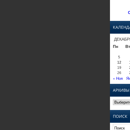
С
КАЛЕНД
ДЕКАБР
Пн
В
5
12
19
26
« Ноя
Я
АРХИВЫ
Архивы
ПОИСК