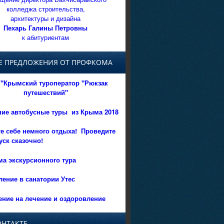
колледжа строительства,
архитектуры и дизайна
Пехарь Галины Петровны
к абитуриентам
Е ПРЕДЛОЖЕНИЯ ОТ ПРОФКОМА
"Крымский туроператор "Рюкзак
путешествий"
ние автобусные туры из Крыма 2018
е себе немного отдыха!
Проведите
уск сказочно!
а экскурсионного тура
ение в санатории Утес
ние на лечение и оздоровление
ОНТАКТЕ