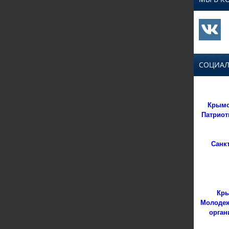
СОЦИАЛ
Крымс
Патриот
Санк
Кры
Молодеж
орган