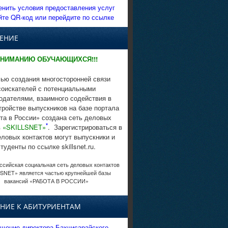
енить условия предоставления услуг
йте QR-код или перейдите по ссылке
ЕНИЕ
НИМАНИЮ ОБУЧАЮЩИХСЯ!!!
ью создания многосторонней связи
соискателей с потенциальными
одателями, взаимного содействия в
тройстве выпускников на базе портала
та в России» создана сеть деловых
*
в
«SKILLSNET»
. Зарегистрироваться в
еловых контактов могут выпускники и
студенты по ссылке skillsnet.ru.
сийская социальная сеть деловых контактов
SNET» является частью крупнейшей базы
вакансий «РАБОТА В РОССИИ»
НИЕ К АБИТУРИЕНТАМ
щение директора Бахчисарайского