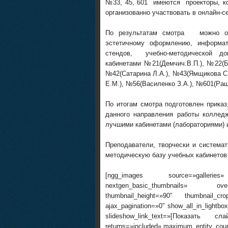
№33, 45, 601 имеются проекторы, 
организованно участвовать в онлайн-с
По результатам смотра можно отм
эстетичному оформлению, информат
стендов, учебно-методической док
кабинетами №21(Демчич.В.П.), №22(Б
№42(Сатарина Л.А.), №43(Ямщикова С.
Е.М.), №56(Василенко З.А.), №601(Ращ
По итогам смотра подготовлен прика
данного направления работы коллед
лучшими кабинетами (лабораториями) 
Преподаватели, творчески и система
методическую базу учебных кабинетов 
[ngg_images source=»galleries»
nextgen_basic_thumbnails» overr
thumbnail_height=»90″ thumbnail_c
ajax_pagination=»0″ show_all_in_lightb
slideshow_link_text=»[Показать сл
returns=»included» maximum_entity_cou