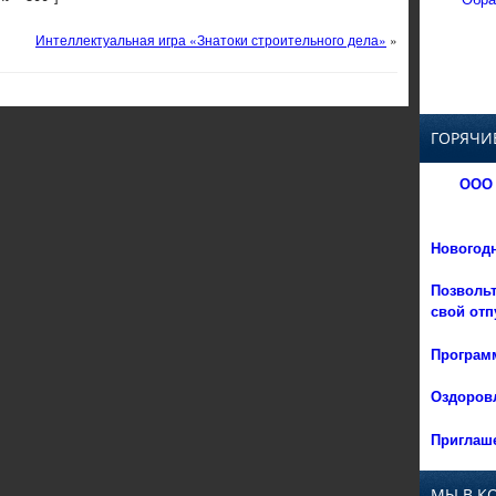
Интеллектуальная игра «Знатоки строительного дела»
»
ГОРЯЧИ
ООО 
Новогод
Позвольт
свой отп
Программ
Оздоровл
Приглаше
МЫ В К