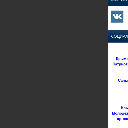
СОЦИАЛ
Крымс
Патриот
Санк
Кры
Молодеж
орган