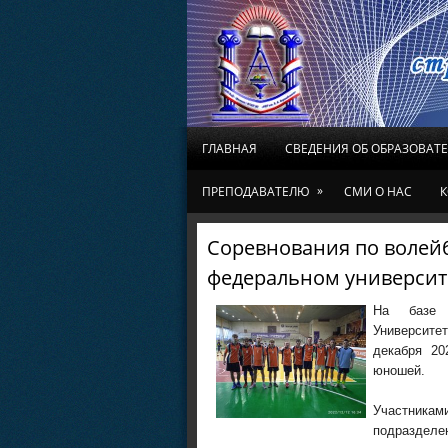
ГЛАВНАЯ
СВЕДЕНИЯ ОБ ОБРАЗОВАТ
»
ПРЕПОДАВАТЕЛЮ
СМИ О НАС
К
Соревнования по волей
федеральном университ
На базе 
Университе
декабря 20
юношей.
Участник
подразделе