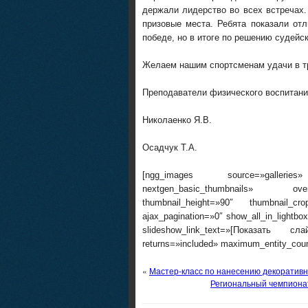
держали лидерство во всех встречах.
призовые места. Ребята показали от
победе, но в итоге по решению судейс
Желаем нашим спортсменам удачи в т
Преподаватели физического воспитан
Николаенко Я.В.
Осадчук Т.А.
[ngg_images source=»galleries»
nextgen_basic_thumbnails» overr
thumbnail_height=»90″ thumbnail_c
ajax_pagination=»0″ show_all_in_lightb
slideshow_link_text=»[Показать сл
returns=»included» maximum_entity_cou
«
Мастер-класс по нанесению декоративн
Региональный чемпиона