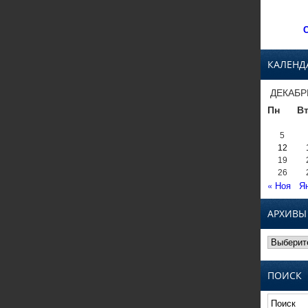
С
КАЛЕНД
ДЕКАБР
Пн
В
5
12
19
26
« Ноя
Я
АРХИВЫ
Архивы
ПОИСК