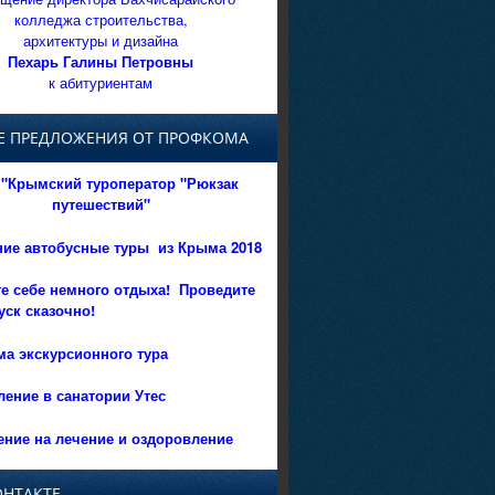
колледжа строительства,
архитектуры и дизайна
Пехарь Галины Петровны
к абитуриентам
Е ПРЕДЛОЖЕНИЯ ОТ ПРОФКОМА
"Крымский туроператор "Рюкзак
путешествий"
ние автобусные туры из Крыма 2018
е себе немного отдыха!
Проведите
уск сказочно!
а экскурсионного тура
ение в санатории Утес
ние на лечение и оздоровление
ОНТАКТЕ