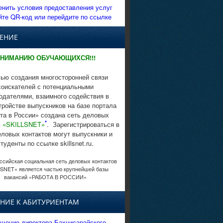
енить условия предоставления услуг
йте QR-код или перейдите по ссылке
ЕНИЕ
НИМАНИЮ ОБУЧАЮЩИХСЯ!!!
ью создания многосторонней связи
соискателей с потенциальными
одателями, взаимного содействия в
тройстве выпускников на базе портала
та в России» создана сеть деловых
*
в
«SKILLSNET»
. Зарегистрироваться в
еловых контактов могут выпускники и
студенты по ссылке skillsnet.ru.
сийская социальная сеть деловых контактов
SNET» является частью крупнейшей базы
вакансий «РАБОТА В РОССИИ»
НИЕ К АБИТУРИЕНТАМ
щение директора Бахчисарайского