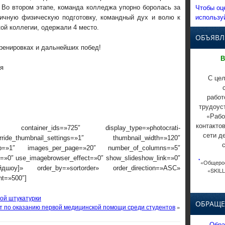
Чтобы оц
 Во втором этапе, команда колледжа упорно боролась за
использу
личную физическую подготовку, командный дух и волю к
кой коллегии, одержали 4 место.
ОБЪЯВЛ
ренировках и дальнейших побед!
В
ия
С цел
работ
трудоус
«Рабо
контакто
 container_ids=»725″ display_type=»photocrati-
сети д
ide_thumbnail_settings=»1″ thumbnail_width=»120″
rop=»1″ images_per_page=»20″ number_of_columns=»5″
ox=»0″ use_imagebrowser_effect=»0″ show_slideshow_link=»0″
*
«Общерос
айдшоу]» order_by=»sortorder» order_direction=»ASC»
«SKILL
nt=»500″]
ой штукатурки
ОБРАЩЕ
т по оказанию первой медицинской помощи среди студентов
»
Обра