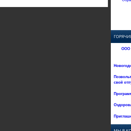
ГОРЯЧИ
ООО 
Новогод
Позвольт
свой отп
Программ
Оздоровл
Приглаше
МЫ В К