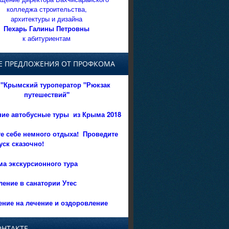
колледжа строительства,
архитектуры и дизайна
Пехарь Галины Петровны
к абитуриентам
Е ПРЕДЛОЖЕНИЯ ОТ ПРОФКОМА
"Крымский туроператор "Рюкзак
путешествий"
ние автобусные туры из Крыма 2018
е себе немного отдыха!
Проведите
уск сказочно!
а экскурсионного тура
ение в санатории Утес
ние на лечение и оздоровление
ОНТАКТЕ