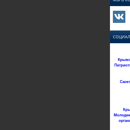
СОЦИАЛ
Крымс
Патриот
Санк
Кры
Молодеж
орган