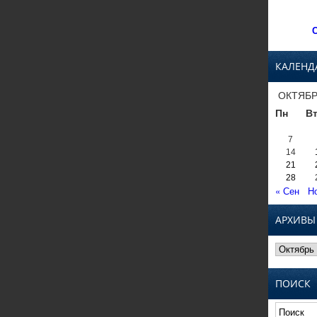
С
КАЛЕНД
ОКТЯБР
Пн
В
7
14
21
28
« Сен
Н
АРХИВЫ
Архивы
ПОИСК