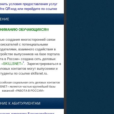
енить условия предоставления услуг
йте QR-код или перейдите по ссылке
ЕНИЕ
НИМАНИЮ ОБУЧАЮЩИХСЯ!!!
ью создания многосторонней связи
соискателей с потенциальными
одателями, взаимного содействия в
тройстве выпускников на базе портала
та в России» создана сеть деловых
*
в
«SKILLSNET»
. Зарегистрироваться в
еловых контактов могут выпускники и
студенты по ссылке skillsnet.ru.
сийская социальная сеть деловых контактов
SNET» является частью крупнейшей базы
вакансий «РАБОТА В РОССИИ»
НИЕ К АБИТУРИЕНТАМ
щение директора Бахчисарайского