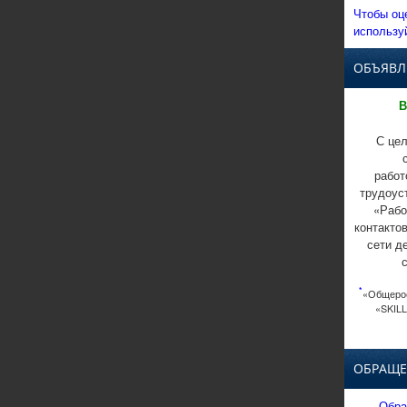
Чтобы оц
использу
ОБЪЯВЛ
В
С цел
работ
трудоус
«Рабо
контакто
сети д
*
«Общерос
«SKILL
ОБРАЩЕ
Обра