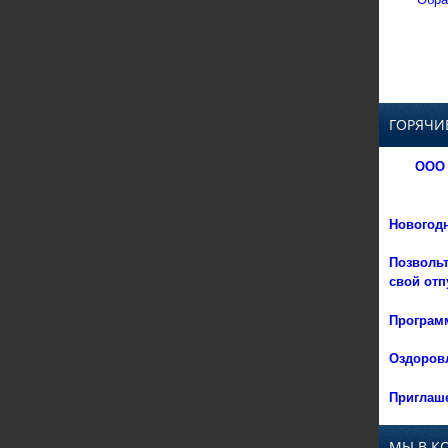
ГОРЯЧИ
ООО 
Новогод
Позвольт
свой отп
Программ
Оздоровл
Приглаше
МЫ В К