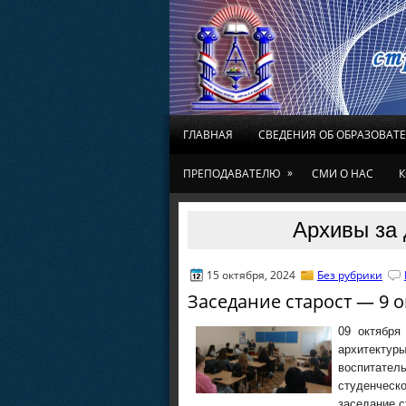
ГЛАВНАЯ
СВЕДЕНИЯ ОБ ОБРАЗОВАТ
»
ПРЕПОДАВАТЕЛЮ
СМИ О НАС
К
Архивы за 
15 октября, 2024
Без рубрики
Заседание старост — 9 о
09 октября
архитект
воспитат
студенчес
заседание с