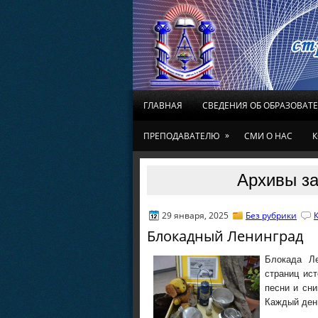
ГЛАВНАЯ
СВЕДЕНИЯ ОБ ОБРАЗОВАТ
»
ПРЕПОДАВАТЕЛЮ
СМИ О НАС
К
Архивы за
29 января, 2025
Без рубрики
Блокадный Ленинград
Блокада Ле
страниц ис
песни и сн
Каждый день