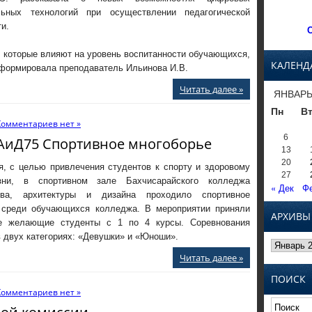
льных технологий при осуществлении педагогической
и.
С
 которые влияют на уровень воспитанности обучающихся,
КАЛЕНД
информировала преподаватель Ильинова И.В.
Читать далее »
ЯНВАРЬ
Пн
В
Комментариев нет »
6
иД75 Спортивное многоборье
13
20
я, с целью привлечения студентов к спорту и здоровому
27
зни, в спортивном зале Бахчисарайского колледжа
« Дек
Фе
ства, архитектуры и дизайна проходило спортивное
 среди обучающихся колледжа. В мероприятии приняли
АРХИВЫ
е желающие студенты с 1 по 4 курсы. Соревнования
 двух категориях: «Девушки» и «Юноши».
Архивы
Читать далее »
ПОИСК
Комментариев нет »