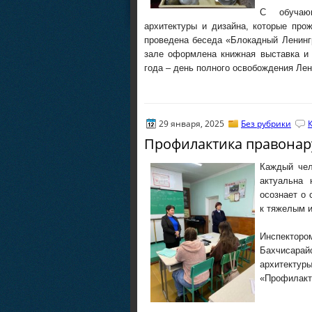
С обучающ
архитектуры и дизайна, которые про
проведена беседа «Блокадный Ленинг
зале оформлена книжная выставка и 
года – день полного освобождения Ле
29 января, 2025
Без рубрики
Профилактика правонар
Каждый чел
актуальна 
осознает о
к тяжелым 
Инспекторо
Бахчисарай
архитектур
«Профилакт