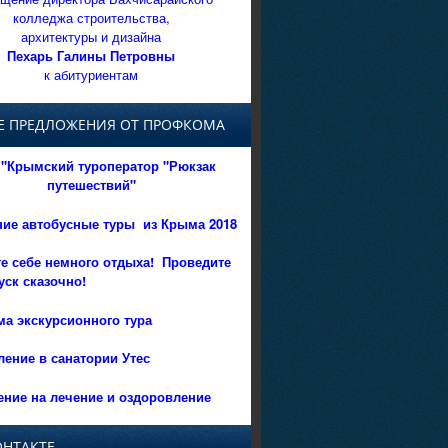
колледжа строительства,
архитектуры и дизайна
Пехарь Галины Петровны
к абитуриентам
Е ПРЕДЛОЖЕНИЯ ОТ ПРОФКОМА
"Крымский туроператор "Рюкзак
путешествий"
ние автобусные туры из Крыма 2018
е себе немного отдыха!
Проведите
уск сказочно!
а экскурсионного тура
ение в санатории Утес
ние на лечение и оздоровление
ОНТАКТЕ