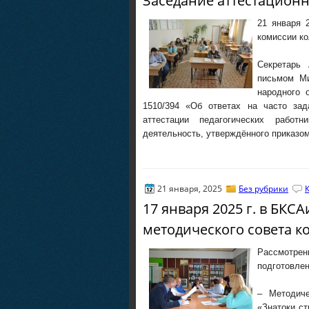
Заседание аттестацион
21 января 
комиссии к
Секретарь 
письмом Ми
народного 
1510/394 «Об ответах на часто за
аттестации педагогических работн
деятельность, утверждённого приказ
21 января, 2025
Без рубрики
17 января 2025 г. в БКС
методического совета к
Рассмотре
подготовле
– Методиче
«Знатоки с