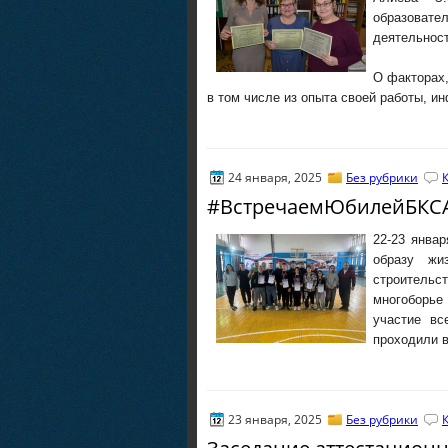
образовате
деятельност
О факторах,
в том числе из опыта своей работы, 
24 января, 2025
Без рубрики
#ВстречаемЮбилейБКСА
22-23 январ
образу жи
строитель
многоборье
участие вс
проходили в
23 января, 2025
Без рубрики