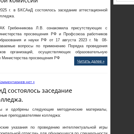
ной комиссии
2025 г. в БКСАиД состоялось заседание аттестационной
олледжа.
АК Гребенникова Л.В. ознакомила присутствующих с
нистерства просвещения РФ и Профсоюза работников
образования и науки РФ от 17 августа 2023 г. № 08-
даваемые вопросы по применению Порядка проведения
иков организаций, осуществляющих образовательную
ом Министерства просвещения РФ
Читать далее »
Комментариев нет »
АиД состоялось заседание
олледжа.
ны и одобрены следующие методические материалы,
нные преподавателями колледжа:
ские указания по проведению интеллектуальной игры
троительной отрасли» для обучающихся по специальности