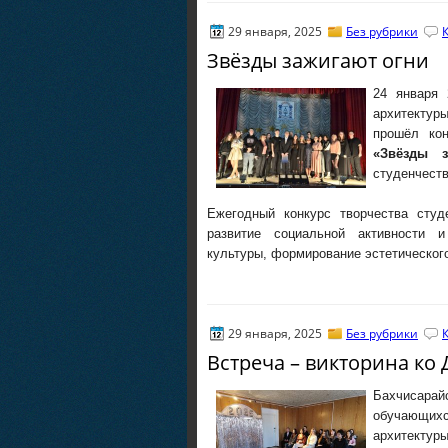
29 января, 2025
Без рубрики
Звёзды зажигают огни
24 января 
архитекту
прошёл кон
«Звёзды з
студенчеств
Ежегодный конкурс творчества студ
развитие социальной активности 
культуры, формирование эстетического
29 января, 2025
Без рубрики
Встреча – викторина ко
Бахчисара
обучающихс
архитектур