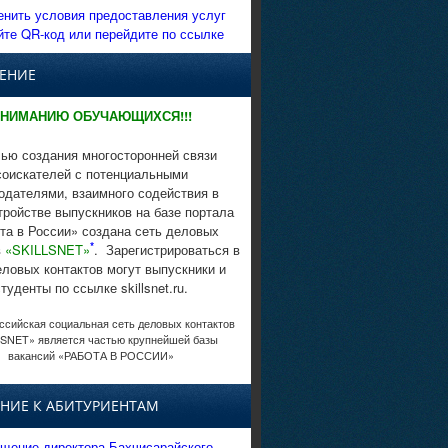
енить условия предоставления услуг
йте QR-код или перейдите по ссылке
ЕНИЕ
НИМАНИЮ ОБУЧАЮЩИХСЯ!!!
ью создания многосторонней связи
соискателей с потенциальными
одателями, взаимного содействия в
тройстве выпускников на базе портала
та в России» создана сеть деловых
*
в
«SKILLSNET»
. Зарегистрироваться в
еловых контактов могут выпускники и
студенты по ссылке skillsnet.ru.
сийская социальная сеть деловых контактов
SNET» является частью крупнейшей базы
вакансий «РАБОТА В РОССИИ»
НИЕ К АБИТУРИЕНТАМ
щение директора Бахчисарайского