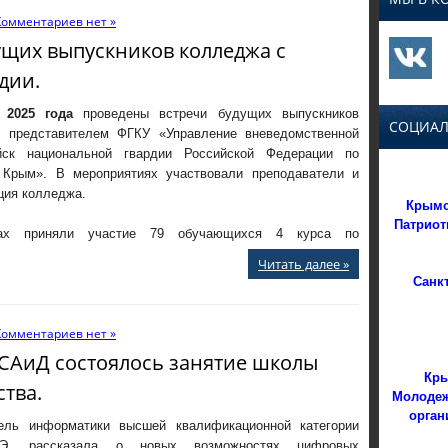
Комментариев нет »
ущих выпускников колледжа с
дии.
 2025 года
проведены встречи будущих выпускников
СОЦИАЛ
 представителем ФГКУ «Управление вневедомственной
йск национальной гвардии Российской Федерации по
 Крым». В мероприятиях участвовали преподаватели и
ция колледжа.
Крымс
Патриот
ах приняли участие 79 обучающихся 4 курса по
Читать далее »
Санк
Комментариев нет »
БКСАиД состоялось занятие школы
Кры
ства.
Молодеж
орган
ель информатики высшей квалификационной категории
.Э. рассказала о новых возможностях цифровых