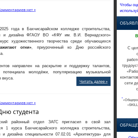
Чтобы оц
Комментариев нет »
использу
ОБЪЯВЛ
2025 года в Бахчисарайском колледже строительства,
ры и дизайна ФГАОУ ВО «КФУ им. В.И. Вернадского»
В
курс художественного творчества среди обучающихся
С цел
ажигают огни»
, приуроченный ко Дню российского
а.
работ
трудоус
ентов направлен на раскрытие и поддержку талантов,
«Рабо
и потенциала молодёжи, популяризацию музыкальной
контакто
 вкуса.
Читать далее »
сети д
*
«Общерос
Комментариев нет »
«SKILL
 Дню студента
йский районный отдел ЗАГС пригласил в свой зал
ОБРАЩЕ
я 1 курса Бахчисарайского колледжа строительства,
ы и дизайна специальности 07.02.01 «Архитектура» для
Обра