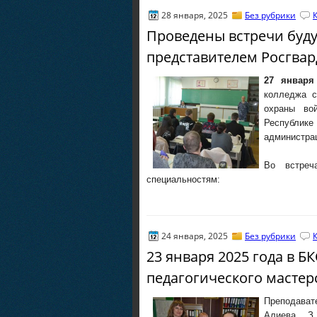
28 января, 2025
Без рубрики
Проведены встречи буд
представителем Росгвар
27 января
колледжа с
охраны во
Республике
администра
Во встреч
специальностям:
24 января, 2025
Без рубрики
23 января 2025 года в 
педагогического мастер
Преподават
Алиева З