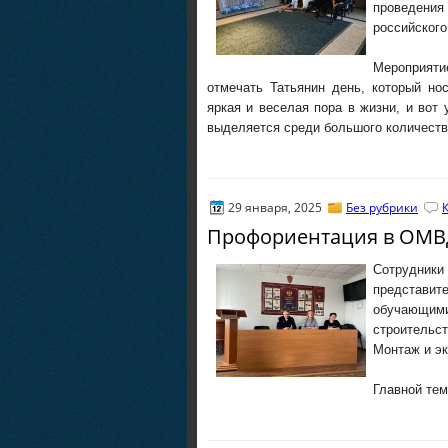
проведения
российского
Мероприятие
отмечать Татьянин день, который но
яркая и веселая пора в жизни, и вот 
выделяется среди большого количеств
29 января, 2025
Без рубрики
Профориентация в ОМВ
Сотрудники
представ
обучающим
строительс
Монтаж и эк
Главной те