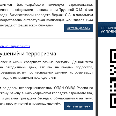
имися Бахчисарайского колледжа строительства,
живают в общежитии, воспитателем Трусовой О.М. была
рад». Библиотекарем колледжа Вержак С.А. в читальном
подготовлена литературная композиция «27 января 1944
нинграда от фашистской блокады».
НЕЗАВИ
Читать далее »
УСЛОВИ
Комментариев нет »
ушений и терроризма
овек в жизни совершает разные поступки. Данная тема
на сегодняшний день, так как не каждый подросток,
 совершаемых им противоправных деяниях, которые ведут
и трудно исправимым последствиям.
м по делам несовершеннолетних ОПДН ОМВД России по
скому району в Бахчисарайском колледже строительства,
ы и дизайна проведена беседа с обучающимися на тему:
ика преступлений и правонарушений».
Читать далее »