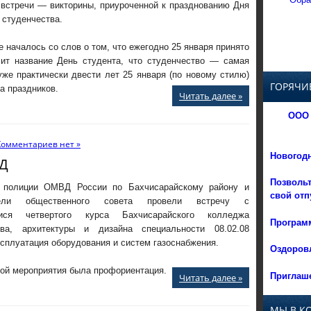
 встречи — викторины, приуроченной к празднованию Дня
 студенчества.
 началось со слов о том, что ежегодно 25 января принято
сит название День студента, что студенчество — самая
уже практически двести лет 25 января (по новому стилю)
ГОРЯЧИ
а праздников.
Читать далее »
ООО 
Комментариев нет »
Новогод
Д
Позвольт
 полиции ОМВД России по Бахчисарайскому району и
свой отп
ители общественного совета провели встречу с
ися четвертого курса Бахчисарайского колледжа
Программ
тва, архитектуры и дизайна специальности 08.02.08
сплуатация оборудования и систем газоснабжения.
Оздоровл
мой мероприятия была профориентация.
Приглаше
Читать далее »
МЫ В К