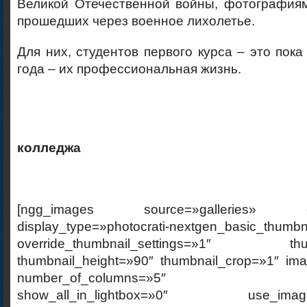
Великой Отечественной войны, фотографиям
прошедших через военное лихолетье.
Для них, студентов первого курса – это пока
года – их профессиональная жизнь.
Преподава
колледжа
Пятышина 
[ngg_images source=»galleries» cont
display_type=»photocrati-nextgen_basic_thumbn
override_thumbnail_settings=»1″ thumb
thumbnail_height=»90″ thumbnail_crop=»1″ im
number_of_columns=»5″ ajax_p
show_all_in_lightbox=»0″ use_imagebr