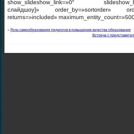
show_slideshow_link=»0″ slideshow_link
слайдшоу]» order_by=»sortorder» order
returns=»included» maximum_entity_count=»500
«
Роль самообразования педагогов в повышении качества образования
Встреча с представител