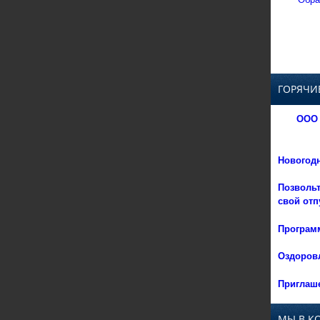
ГОРЯЧИ
ООО 
Новогод
Позвольт
свой отп
Программ
Оздоровл
Приглаше
МЫ В К