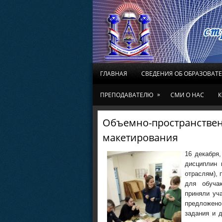
ГЛАВНАЯ
СВЕДЕНИЯ ОБ ОБРАЗОВАТ
»
ПРЕПОДАВАТЕЛЮ
СМИ О НАС
К
Объемно-пространствен
макетирования
16 декабря
дисциплин 
отраслям), 
для обуча
приняли уч
предложено
задания и 