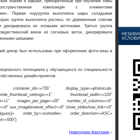
свои знания и навыки, приобретённые при изучении темы
-пространственная композиция с элементами
ания». Первая подгруппа выполняла шары складывая
торая группа выполняла роспись по деревянным спилам
и декорировала их еловыми веточками. Третья группа
ождественский венок из сосновых веток, декорировали
НЕЗАВИ
УСЛОВИ
шенными шишками.
ий декор был использован при оформлении фото-зоны в
творческого потенциала у обучающихся по специальности
собственных дизайн-проектов.
 container_ids=»735″ display_type=»photocrati-
ide_thumbnail_settings=»1″ thumbnail_width=»120″
rop=»1″ images_per_page=»20″ number_of_columns=»5″
ox=»0″ use_imagebrowser_effect=»0″ show_slideshow_link=»0″
айдшоу]» order_by=»sortorder» order_direction=»ASC»
nt=»500″]
Новогодние фантазии
»