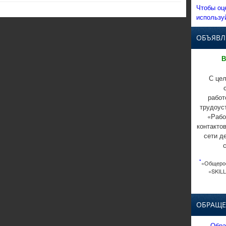
Чтобы оц
использу
ОБЪЯВЛ
В
С цел
работ
трудоус
«Рабо
контакто
сети д
*
«Общерос
«SKILL
ОБРАЩЕ
Обра