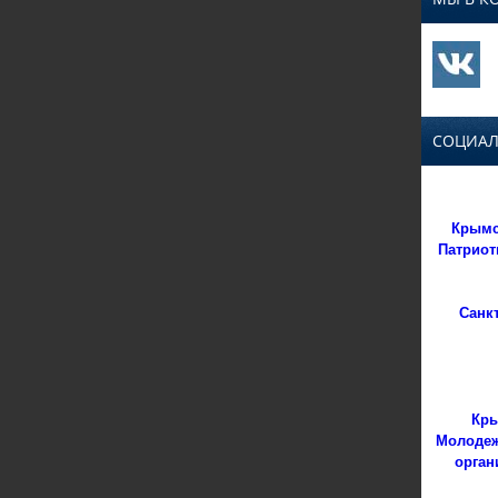
СОЦИАЛ
Крымс
Патриот
Санк
Кры
Молодеж
орган