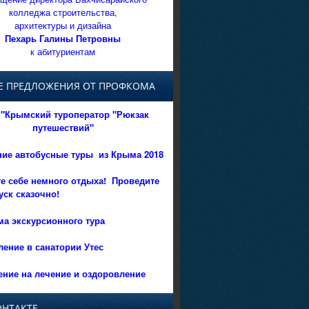
колледжа строительства,
архитектуры и дизайна
Пехарь Галины Петровны
к абитуриентам
Е ПРЕДЛОЖЕНИЯ ОТ ПРОФКОМА
"Крымский туроператор "Рюкзак
путешествий"
ние автобусные туры из Крыма 2018
е себе немного отдыха!
Проведите
уск сказочно!
а экскурсионного тура
ение в санатории Утес
ние на лечение и оздоровление
ОНТАКТЕ