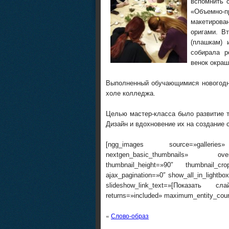
вспомнить 
«Объемно
макетиров
оригами. В
(плашкам) 
собирала р
венок окра
Выполненный обучающимися новогодн
холе колледжа.
Целью мастер-класса было развитие 
Дизайн и вдохновение их на создание 
[ngg_images source=»galleries»
nextgen_basic_thumbnails» overr
thumbnail_height=»90″ thumbnail_c
ajax_pagination=»0″ show_all_in_lightb
slideshow_link_text=»[Показать сл
returns=»included» maximum_entity_cou
«
Слово-образ