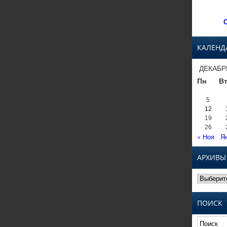
С
КАЛЕНД
ДЕКАБР
Пн
В
5
12
19
26
« Ноя
Я
АРХИВЫ
Архивы
ПОИСК