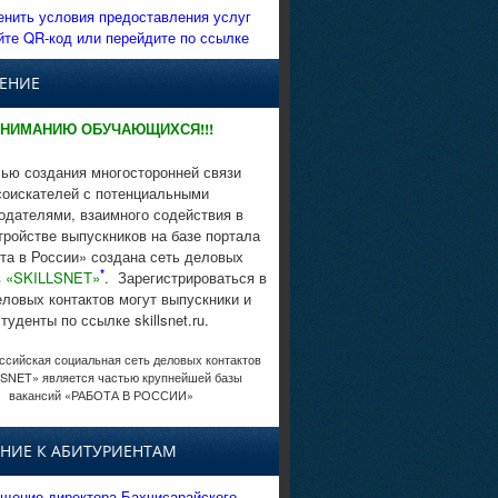
енить условия предоставления услуг
йте QR-код или перейдите по ссылке
ЕНИЕ
НИМАНИЮ ОБУЧАЮЩИХСЯ!!!
ью создания многосторонней связи
соискателей с потенциальными
одателями, взаимного содействия в
тройстве выпускников на базе портала
та в России» создана сеть деловых
*
в
«SKILLSNET»
. Зарегистрироваться в
еловых контактов могут выпускники и
студенты по ссылке skillsnet.ru.
сийская социальная сеть деловых контактов
SNET» является частью крупнейшей базы
вакансий «РАБОТА В РОССИИ»
НИЕ К АБИТУРИЕНТАМ
щение директора Бахчисарайского