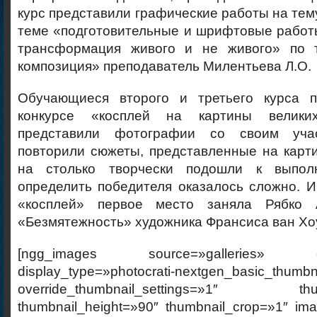
курс представили графические работы на тем
теме «подготовительные и шрифтовые работ
трансформация живого и не живого» по т
композиция» преподаватель Милентьева Л.О.
Обучающиеся второго и третьего курса п
конкурсе «косплей на картины велики
представили фотографии со своим уча
повторили сюжеты, представленные на карт
на столько творчески подошли к выпол
определить победителя оказалось сложно. И
«косплей» первое место заняла Рябко
«Безмятежность» художника Франсиса ван Хо
[ngg_images source=»galleries» cont
display_type=»photocrati-nextgen_basic_thumbn
override_thumbnail_settings=»1″ thumb
thumbnail_height=»90″ thumbnail_crop=»1″ im