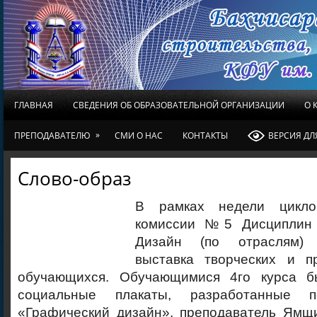
ГЛАВНАЯ
СВЕДЕНИЯ ОБ ОБРАЗОВАТЕЛЬНОЙ ОРГАНИЗАЦИИ
О 
»
ПРЕПОДАВАТЕЛЮ
СМИ О НАС
КОНТАКТЫ
ВЕРСИЯ Д
Слово-образ
В рамках недели цикло
комиссии №5 Дисциплин 
Дизайн (по отраслям)
выставка творческих и п
обучающихся. Обучающимися 4го курса б
социальные плакаты, разработанные 
«Графический дизайн», преподаватель Ямщ