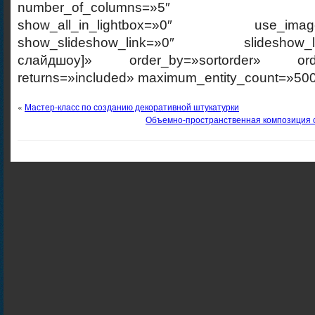
number_of_columns=»5″ ajax_p
show_all_in_lightbox=»0″ use_imagebr
show_slideshow_link=»0″ slideshow_link
слайдшоу]» order_by=»sortorder» order
returns=»included» maximum_entity_count=»500
«
Мастер-класс по созданию декоративной штукатурки
Объемно-пространственная композиция 