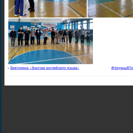
«
Викторина «Знатоки английского языка»
#НаучныйПол