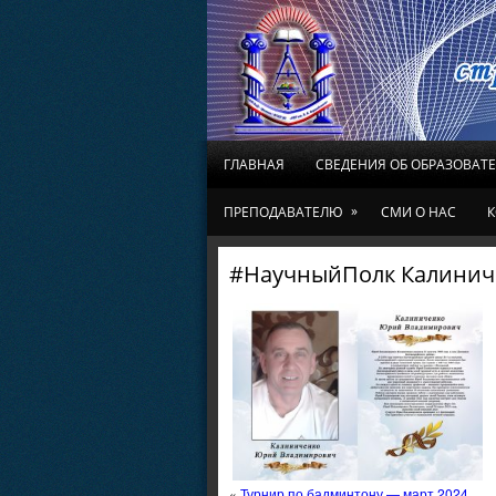
ГЛАВНАЯ
СВЕДЕНИЯ ОБ ОБРАЗОВАТ
»
ПРЕПОДАВАТЕЛЮ
СМИ О НАС
К
#НаучныйПолк Калиниче
«
Турнир по бадминтону — март 2024