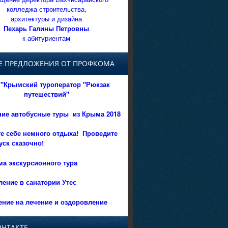
колледжа строительства,
архитектуры и дизайна
Пехарь Галины Петровны
к абитуриентам
Е ПРЕДЛОЖЕНИЯ ОТ ПРОФКОМА
"Крымский туроператор "Рюкзак
путешествий"
ние автобусные туры из Крыма 2018
е себе немного отдыха!
Проведите
уск сказочно!
а экскурсионного тура
ение в санатории Утес
ние на лечение и оздоровление
ОНТАКТЕ