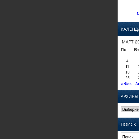
С
КАЛЕНД
МАРТ 2
Пн
В
4
11
18
25
« Фев
А
АРХИВЫ
Архивы
ПОИСК