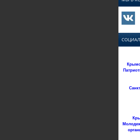
СОЦИАЛ
Крымс
Патриот
Санк
Кры
Молодеж
орган