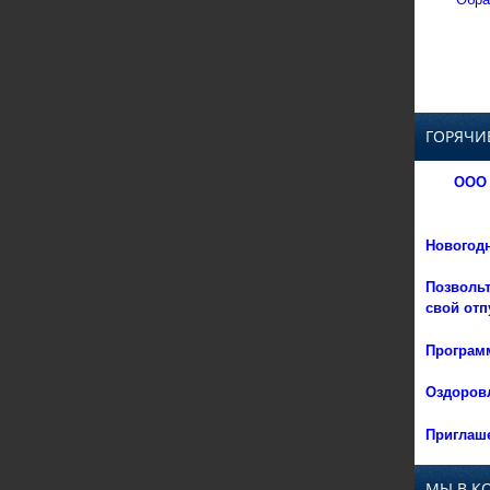
ГОРЯЧИ
ООО 
Новогод
Позвольт
свой отп
Программ
Оздоровл
Приглаше
МЫ В К