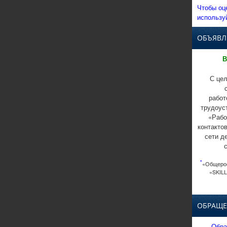
Чтобы оц
использу
ОБЪЯВЛ
В
С цел
работ
трудоус
«Рабо
контакто
сети д
*
«Общерос
«SKILL
ОБРАЩЕ
Обра