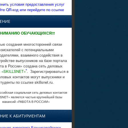
енить условия предоставления услуг
йте QR-код или перейдите по ссылке
ЕНИЕ
НИМАНИЮ ОБУЧАЮЩИХСЯ!!!
ью создания многосторонней связи
соискателей с потенциальными
одателями, взаимного содействия в
тройстве выпускников на базе портала
та в России» создана сеть деловых
*
в
«SKILLSNET»
. Зарегистрироваться в
еловых контактов могут выпускники и
студенты по ссылке skillsnet.ru.
сийская социальная сеть деловых контактов
SNET» является частью крупнейшей базы
вакансий «РАБОТА В РОССИИ»
НИЕ К АБИТУРИЕНТАМ
щение директора Бахчисарайского