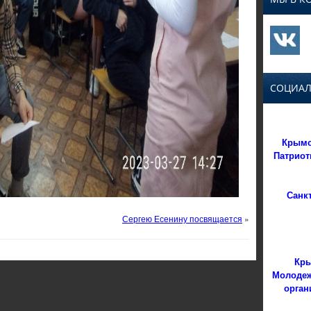
СОЦИАЛ
Крымс
Патриот
Санк
Сергею Есенину посвящается
»
Кры
Молодеж
орган