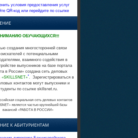
енить условия предоставления услуг
йте QR-код или перейдите по ссылке
ЕНИЕ
НИМАНИЮ ОБУЧАЮЩИХСЯ!!!
ью создания многосторонней связи
соискателей с потенциальными
одателями, взаимного содействия в
тройстве выпускников на базе портала
та в России» создана сеть деловых
*
в
«SKILLSNET»
. Зарегистрироваться в
еловых контактов могут выпускники и
студенты по ссылке skillsnet.ru.
сийская социальная сеть деловых контактов
SNET» является частью крупнейшей базы
вакансий «РАБОТА В РОССИИ»
НИЕ К АБИТУРИЕНТАМ
щение директора Бахчисарайского