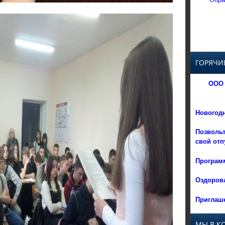
ГОРЯЧИ
ООО 
Новогод
Позвольт
свой отп
Программ
Оздоровл
Приглаше
МЫ В К