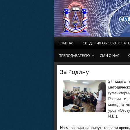
ГЛАВНАЯ
СВЕДЕНИЯ ОБ ОБРАЗОВАТ
»
ПРЕПОДАВАТЕЛЮ
СМИ О НАС
К
За Родину
27 марта т
методическ
гуманитарны
России и в
молодых лю
урок «Отст
И.В.).
На мероприятии присутствовали препод