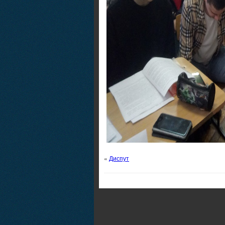
«
Диспут