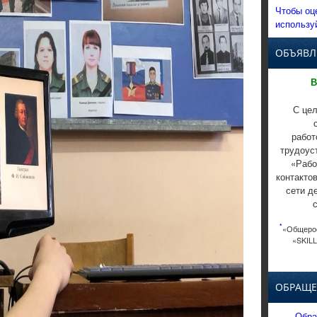
Чтобы оц
использу
ОБЪЯВЛ
В
С цел
работ
трудоус
«Рабо
контакто
сети д
*
«Общерос
«SKILL
ОБРАЩЕ
Обра