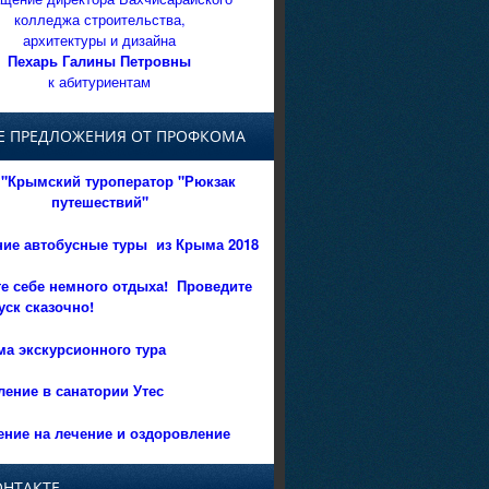
колледжа строительства,
архитектуры и дизайна
Пехарь Галины Петровны
к абитуриентам
Е ПРЕДЛОЖЕНИЯ ОТ ПРОФКОМА
"Крымский туроператор "Рюкзак
путешествий"
ние автобусные туры из Крыма 2018
е себе немного отдыха!
Проведите
уск сказочно!
а экскурсионного тура
ение в санатории Утес
ние на лечение и оздоровление
ОНТАКТЕ