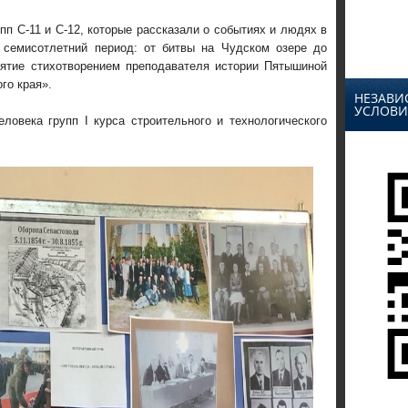
п С-11 и С-12, которые рассказали о событиях и людях в
 семисотлетний период: от битвы на Чудском озере до
ятие стихотворением преподавателя истории Пятышиной
го края».
НЕЗАВИ
УСЛОВИ
ловека групп І курса строительного и технологического